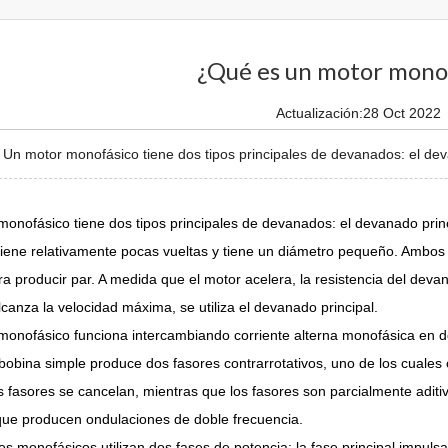
¿Qué es un motor mono
Actualización:28 Oct 2022
n motor monofásico tiene dos tipos principales de devanados: el deva
onofásico tiene dos tipos principales de devanados: el devanado prin
iene relativamente pocas vueltas y tiene un diámetro pequeño. Ambos 
ara producir par. A medida que el motor acelera, la resistencia del d
lcanza la velocidad máxima, se utiliza el devanado principal.
monofásico funciona intercambiando corriente alterna monofásica en 
 bobina simple produce dos fasores contrarrotativos, uno de los cuales
s fasores se cancelan, mientras que los fasores son parcialmente aditiv
ue producen ondulaciones de doble frecuencia.
s monofásicos utilizan dos fases de potencia: la fase principal impuls