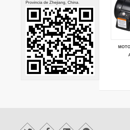
Provincia de Zhejiang, China.
MOTO