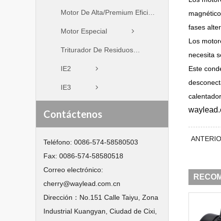
Motor De Alta/Premium Eficiencia
magnético 
fases alte
Motor Especial
Los motore
Triturador De Residuos
necesita s
IE2
Este conde
desconecta
IE3
calentador
waylead.
Contáctenos
ANTERI
Teléfono:
0086-574-58580503
Fax:
0086-574-58580518
Correo electrónico:
RECO
cherry@waylead.com.cn
Dirección：
No.151 Calle Taiyu, Zona
Industrial Kuangyan, Ciudad de Cixi,