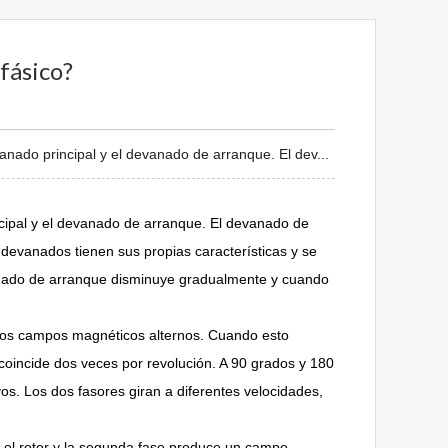
fásico?
nado principal y el devanado de arranque. El dev...
cipal y el devanado de arranque. El devanado de
devanados tienen sus propias características y se
evanado de arranque disminuye gradualmente y cuando
dos campos magnéticos alternos. Cuando esto
 coincide dos veces por revolución. A 90 grados y 180
os. Los dos fasores giran a diferentes velocidades,
a el rotor y la segunda fase produce un campo