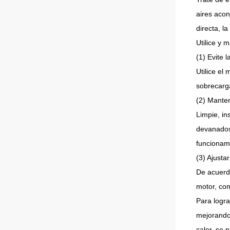
aires acon
directa, la 
Utilice y 
(1) Evite 
Utilice el
sobrecarga
(2) Manten
Limpie, in
devanados
funcionam
(3) Ajusta
De acuerdo
motor, com
Para logra
mejorando 
calor, se 