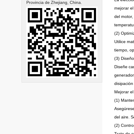
Provincia de Zhejiang, China.
mejorar el
del motor,
temperatu
(2) Optimi
Utilice ma
tiempo, op
(3) Diseño
Diseñe can
generadore
disipación
Mejorar el
(1) Mante
Asegúrese 
del aire. 
(2) Contro
Trate de e