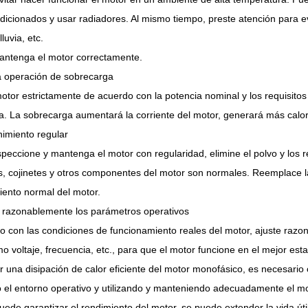
dicionados y usar radiadores. Al mismo tiempo, preste atención para ev
lluvia, etc.
mantenga el motor correctamente.
la operación de sobrecarga
 motor estrictamente de acuerdo con la potencia nominal y los requisito
. La sobrecarga aumentará la corriente del motor, generará más calor 
imiento regular
speccione y mantenga el motor con regularidad, elimine el polvo y los res
, cojinetes y otros componentes del motor son normales. Reemplace la
iento normal del motor.
r razonablemente los parámetros operativos
 con las condiciones de funcionamiento reales del motor, ajuste raz
o voltaje, frecuencia, etc., para que el motor funcione en el mejor est
r una disipación de calor eficiente del motor monofásico, es necesari
el entorno operativo y utilizando y manteniendo adecuadamente el mot
puede garantizar el rendimiento del motor, se puede extender la vida út