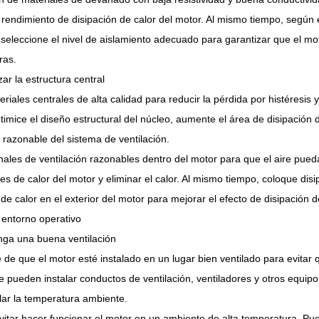
 rendimiento de disipación de calor del motor. Al mismo tiempo, según 
 seleccione el nivel de aislamiento adecuado para garantizar que el m
ras.
zar la estructura central
teriales centrales de alta calidad para reducir la pérdida por histéresis 
timice el diseño estructural del núcleo, aumente el área de disipación de
 razonable del sistema de ventilación.
ales de ventilación razonables dentro del motor para que el aire pue
s de calor del motor y eliminar el calor. Al mismo tiempo, coloque disip
 de calor en el exterior del motor para mejorar el efecto de disipación d
 entorno operativo
nga una buena ventilación
de que el motor esté instalado en un lugar bien ventilado para evitar q
Se pueden instalar conductos de ventilación, ventiladores y otros equipo
lar la temperatura ambiente.
vitar hacer funcionar el motor en un ambiente de alta temperatura. P