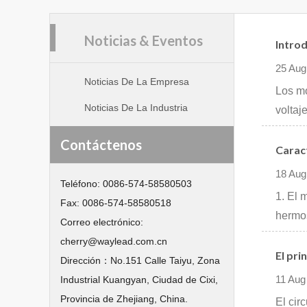
Noticias & Eventos
Introd
25 Aug
Noticias De La Empresa
Los mo
Noticias De La Industria
voltaj
Contáctenos
Caract
18 Aug
Teléfono:
0086-574-58580503
1. El 
Fax:
0086-574-58580518
hermos
Correo electrónico:
cherry@waylead.com.cn
El pri
Dirección：
No.151 Calle Taiyu, Zona
11 Aug
Industrial Kuangyan, Ciudad de Cixi,
Provincia de Zhejiang, China.
El cir