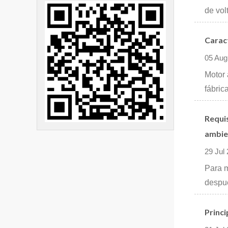
de vol
Caract
05 Aug
Motor 
fábric
Requis
ambien
29 Jul
Para m
despué
Princi