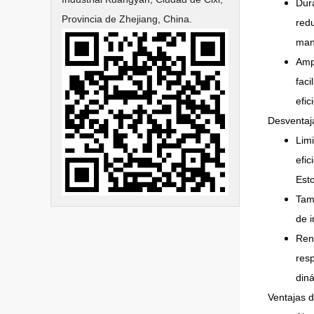
Dur
Provincia de Zhejiang, China.
redu
man
Ampl
faci
efic
Desventaj
Limi
efi
Est
Tama
de i
Ren
res
din
Ventajas 