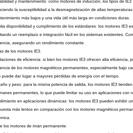
abilidad y mantenimiento: como motores de inducción, los tipos de IE3
ciendo la susceptibilidad a la desmagnetización de altas temperaturas 
tenimiento más bajos y una vida útil más larga en condiciones duras.
ia disponibilidad y cumplimiento de los estándares: los motores IE3 es
litando un reemplazo e integración fácil en los sistemas existentes. C
iencia, asegurando un rendimiento constante.
as de los motores IE3:
taciones de eficiencia: si bien los motores IE3 ofrecen alta eficiencia,
ciencia de los motores magnéticos permanentes, especialmente bajo car
o puede dar lugar a mayores pérdidas de energía con el tiempo.
ño y peso: para la misma potencia de salida, los motores IE3 tienden 
manes permanentes, lo que puede limitar su uso en aplicaciones con re
dimiento en aplicaciones dinámicas: los motores IE3 pueden exhibir u
puesta más lentos en comparación con los motores magnéticos permanen
ámica.
de los motores de imán permanente: