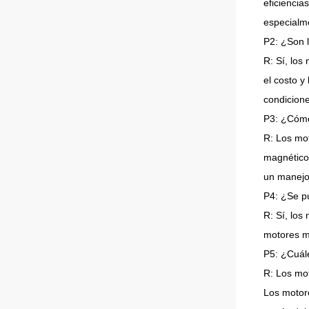
eficiencia
especialme
P2: ¿Son 
R: Sí, los
el costo y
condicione
P3: ¿Cómo
R: Los mot
magnético
un manejo
P4: ¿Se p
R: Sí, lo
motores m
P5: ¿Cuále
R: Los mot
Los motore