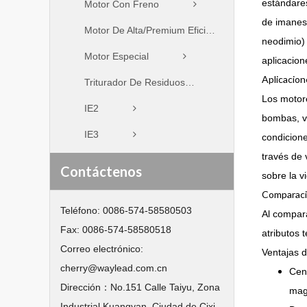
estándares
Motor Con Freno
de imanes
Motor De Alta/Premium Eficiencia
neodimio) 
Motor Especial
aplicacion
Aplicacio
Triturador De Residuos
Los motore
IE2
bombas, v
IE3
condicione
través de 
Contáctenos
sobre la v
Comparació
Teléfono:
0086-574-58580503
Al compara
Fax:
0086-574-58580518
atributos t
Correo electrónico:
Ventajas d
cherry@waylead.com.cn
Cen
Dirección：
No.151 Calle Taiyu, Zona
mag
Industrial Kuangyan, Ciudad de Cixi,