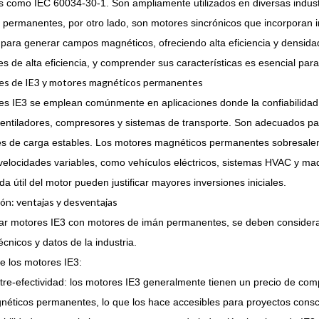
 como IEC 60034-30-1. Son ampliamente utilizados en diversas industr
 permanentes, por otro lado, son motores sincrónicos que incorporan
para generar campos magnéticos, ofreciendo alta eficiencia y densidad
es de alta eficiencia, y comprender sus características es esencial para
nes de IE3 y motores magnéticos permanentes
s IE3 se emplean comúnmente en aplicaciones donde la confiabilidad y
entiladores, compresores y sistemas de transporte. Son adecuados par
s de carga estables. Los motores magnéticos permanentes sobresalen e
velocidades variables, como vehículos eléctricos, sistemas HVAC y maq
ida útil del motor pueden justificar mayores inversiones iniciales.
n: ventajas y desventajas
r motores IE3 con motores de imán permanentes, se deben considerar v
écnicos y datos de la industria.
e los motores IE3:
tre-efectividad: los motores IE3 generalmente tienen un precio de com
néticos permanentes, lo que los hace accesibles para proyectos consc