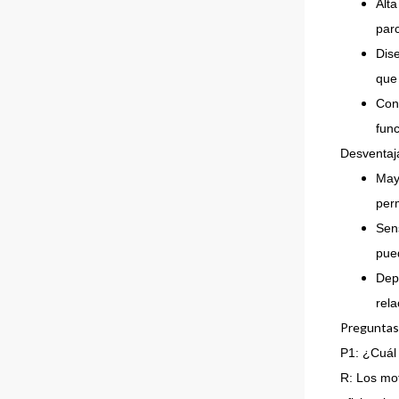
Alta
parc
Dis
que 
Con
func
Desventaj
Mayo
per
Sens
pue
Depe
rela
Preguntas
P1: ¿Cuál 
R: Los mo