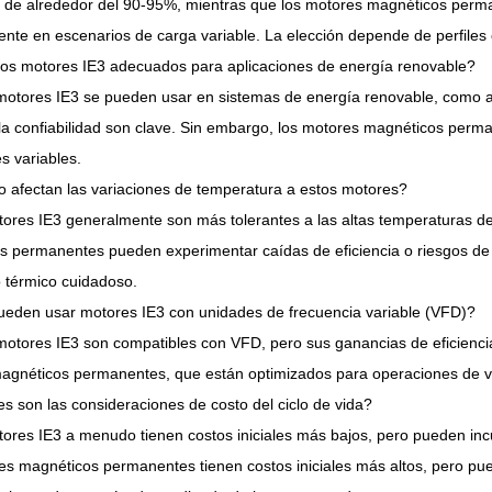
s de alrededor del 90-95%, mientras que los motores magnéticos perma
nte en escenarios de carga variable. La elección depende de perfiles 
los motores IE3 adecuados para aplicaciones de energía renovable?
 motores IE3 se pueden usar en sistemas de energía renovable, como a
 la confiabilidad son clave. Sin embargo, los motores magnéticos perm
s variables.
 afectan las variaciones de temperatura a estos motores?
ores IE3 generalmente son más tolerantes a las altas temperaturas de
s permanentes pueden experimentar caídas de eficiencia o riesgos de 
 térmico cuidadoso.
ueden usar motores IE3 con unidades de frecuencia variable (VFD)?
s motores IE3 son compatibles con VFD, pero sus ganancias de eficien
agnéticos permanentes, que están optimizados para operaciones de ve
s son las consideraciones de costo del ciclo de vida?
ores IE3 a menudo tienen costos iniciales más bajos, pero pueden inc
s magnéticos permanentes tienen costos iniciales más altos, pero pue