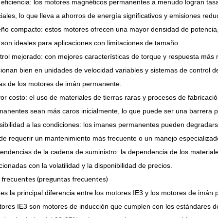
 eficiencia: los motores magnéticos permanentes a menudo logran tasas
iales, lo que lleva a ahorros de energía significativos y emisiones red
eño compacto: estos motores ofrecen una mayor densidad de potencia,
son ideales para aplicaciones con limitaciones de tamaño.
trol mejorado: con mejores características de torque y respuesta más
ionan bien en unidades de velocidad variables y sistemas de control de
as de los motores de imán permanente:
r costo: el uso de materiales de tierras raras y procesos de fabrica
manentes sean más caros inicialmente, lo que puede ser una barrera p
ibilidad a las condiciones: los imanes permanentes pueden degradarse 
de requerir un mantenimiento más frecuente o un manejo especializad
ndencias de la cadena de suministro: la dependencia de los materiales 
cionadas con la volatilidad y la disponibilidad de precios.
 frecuentes (preguntas frecuentes)
es la principal diferencia entre los motores IE3 y los motores de imán
tores IE3 son motores de inducción que cumplen con los estándares de