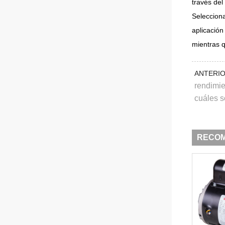
través del
Selecciona
aplicación
mientras 
ANTERI
rendimie
cuáles s
RECO