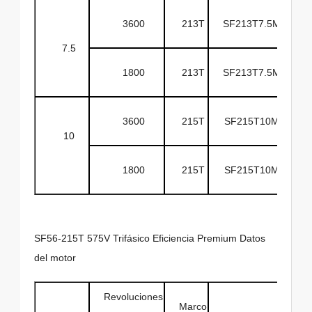
3600
213T
SF213T7.5M2A
7.5
1800
213T
SF213T7.5M4A
3600
215T
SF215T10M2A
10
1800
215T
SF215T10M4A
SF56-215T 575V Trifásico Eficiencia Premium Datos
del motor
Revoluciones
Marco