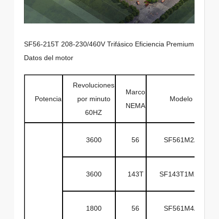
SF56-215T 208-230/460V Trifásico Eficiencia Premium
Datos del motor
Revoluciones
Marco
Potencia
por minuto
Modelo
NEMA
60HZ
3600
56
SF561M2A
3600
143T
SF143T1M2A
1800
56
SF561M4A