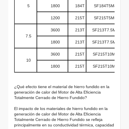
5
1800
184T
SF184T5M4D
1200
215T
SF215T5M6D
3600
213T
SF213T7.5M2D
7.5
1800
213T
SF213T7.5M4D
3600
215T
SF215T10M2D
10
1800
215T
SF215T10M4D
¿Qué efecto tiene el material de hierro fundido en la
generación de calor del Motor de Alta Eficiencia
Totalmente Cerrado de Hierro Fundido?
El impacto de los materiales de hierro fundido en la
generación de calor del Motor de Alta Eficiencia
Totalmente Cerrado de Hierro Fundido se refleja
principalmente en su conductividad térmica, capacidad